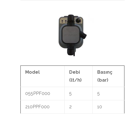
Model
Debi
Basınç
(lt/h)
(bar)
055PPF000
5
5
210PPF000
2
10