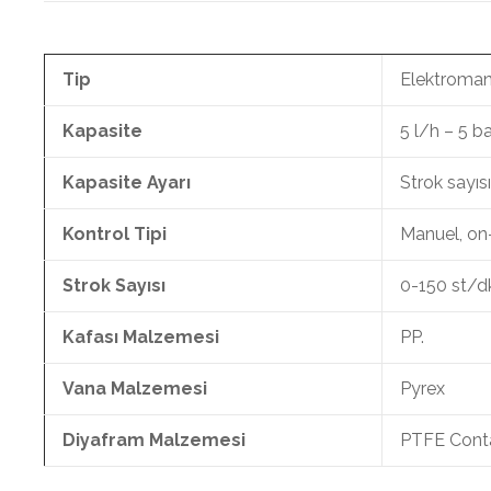
Tip
Elektroman
Kapasite
5 l/h – 5 b
Kapasite Ayarı
Strok sayıs
Kontrol Tipi
Manuel, on
Strok Sayısı
0-150 st/d
Kafası Malzemesi
PP.
Vana Malzemesi
Pyrex
Diyafram Malzemesi
PTFE Conta