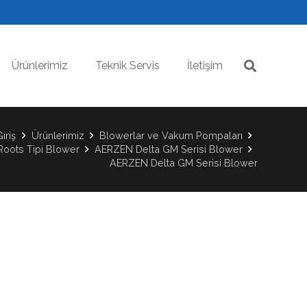
Ürünlerimiz
Teknik Servis
İletişim
Giriş
Ürünlerimiz
Blowerlar ve Vakum Pompaları
Roots Tipi Blower
AERZEN Delta GM Serisi Blower
AERZEN Delta GM Serisi Blower