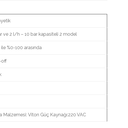
yetik
ar ve 2 l/h – 10 bar kapasiteli 2 model
ı ile %0-100 arasında
-off
k
 Malzemesi: Viton Güç Kaynağı:220 VAC