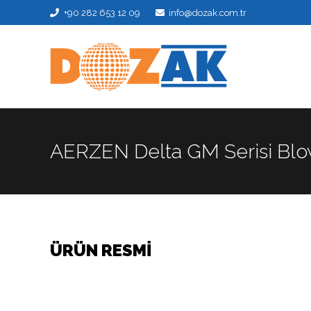
+90 282 653 12 09
info@dozak.com.tr
AERZEN Delta GM Serisi Blo
ÜRÜN RESMİ