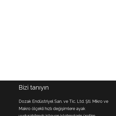
Bizi tanıyın
Dozak Endüstriyel San. ve Tic. Ltd. Şti. Mikro ve
Makro ölçekli hızlı değişimlere ayak
uydurabilmek isteyen işletmelerin üretim