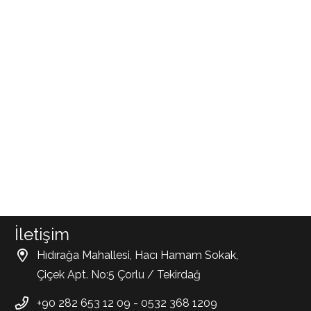
İletişim
Hıdırağa Mahallesi, Hacı Hamam Sokak,
Çiçek Apt. No:5 Çorlu / Tekirdağ
+90 282 653 12 09 - 0532 368 1209