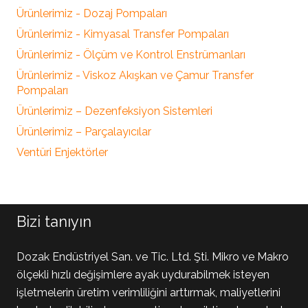
Ürünlerimiz - Dozaj Pompaları
Ürünlerimiz - Kimyasal Transfer Pompaları
Ürünlerimiz - Ölçüm ve Kontrol Enstrümanları
Ürünlerimiz - Viskoz Akışkan ve Çamur Transfer
Pompaları
Ürünlerimiz – Dezenfeksiyon Sistemleri
Ürünlerimiz – Parçalayıcılar
Ventüri Enjektörler
Bizi tanıyın
Dozak Endüstriyel San. ve Tic. Ltd. Şti. Mikro ve Makro
ölçekli hızlı değişimlere ayak uydurabilmek isteyen
işletmelerin üretim verimliliğini arttırmak, maliyetlerini