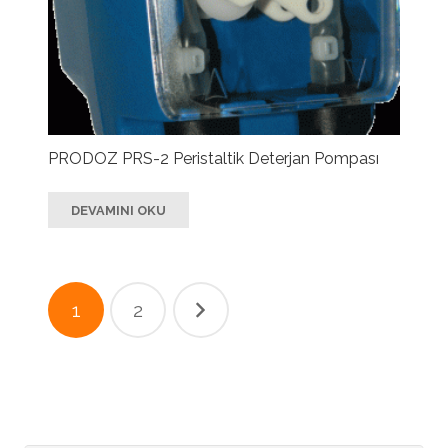
PRODOZ PRS-2 Peristaltik Deterjan Pompası
DEVAMINI OKU
Yazı
1
2
sayfalandırması