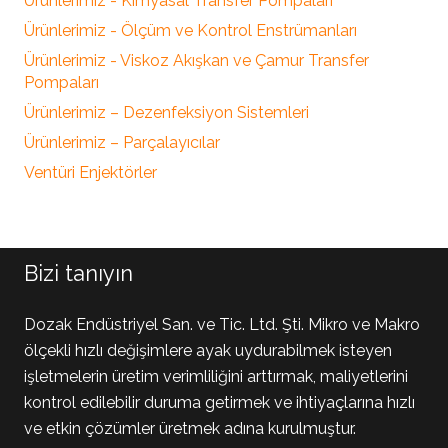
Ürünlerimiz - Kimyasal Transfer Pompaları
Ürünlerimiz - Ölçüm ve Kontrol Enstrümanları
Ürünlerimiz - Viskoz Akışkan ve Çamur Transfer
Pompaları
Ürünlerimiz – Dezenfeksiyon Sistemleri
Ürünlerimiz – Parçalayıcılar
Ventüri Enjektörler
Bizi tanıyın
Dozak Endüstriyel San. ve Tic. Ltd. Şti. Mikro ve Makro
ölçekli hızlı değişimlere ayak uydurabilmek isteyen
işletmelerin üretim verimliliğini arttırmak, maliyetlerini
kontrol edilebilir duruma getirmek ve ihtiyaçlarına hızlı
ve etkin çözümler üretmek adına kurulmuştur.