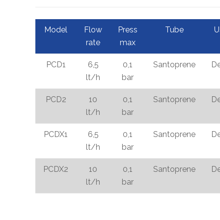
Model
Flow
Press
Tube
U
rate
max
PCD1
6,5
0,1
Santoprene
De
lt/h
bar
PCD2
10
0,1
Santoprene
De
lt/h
bar
PCDX1
6,5
0,1
Santoprene
De
lt/h
bar
PCDX2
10
0,1
Santoprene
De
lt/h
bar