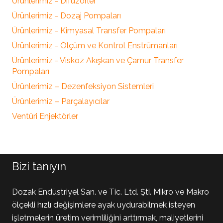
Ürünlerimiz - Difüzörler
Ürünlerimiz - Dozaj Pompaları
Ürünlerimiz - Kimyasal Transfer Pompaları
Ürünlerimiz - Ölçüm ve Kontrol Enstrümanları
Ürünlerimiz - Viskoz Akışkan ve Çamur Transfer
Pompaları
Ürünlerimiz – Dezenfeksiyon Sistemleri
Ürünlerimiz – Parçalayıcılar
Ventüri Enjektörler
Bizi tanıyın
Dozak Endüstriyel San. ve Tic. Ltd. Şti. Mikro ve Makro
ölçekli hızlı değişimlere ayak uydurabilmek isteyen
işletmelerin üretim verimliliğini arttırmak, maliyetlerini