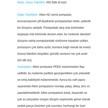
Maks. Hava Tüketimi:
450 lt/dk (6 bar)
Diğer Özellikler
:
Albin AD serisi pompalar,
konvansiyonel çift diyaframlı pompalardan farklı, patentli
bir dizayna sahiptir. Pompadaki akış orta bölümden
başlayıp orta bölümde devam eder, bu nedenle standart
dizayna sahip pompalardaki sürtünme kayıpları yoktur,
pulsasyon çok daha azdır, bunlara bağlı olarak da enerji
(hava) tüketimi düşüktür, gürültü seviyesi ise çok azdır
(83 dB (A)).
Avantajları:
Albin pompalar PEEK malzemeden flap
valflidir, bu nedenle partikül geçirgenlikleri çok yüksektir
ve emiş kabiliyeti mükemmeldir. Ayrıca bu valf yapısı
sayesinde Albin pompaların montajı yatay, dikey, ters vs
yapılabilmektedir. Albin pompaların basit, dayanıklı ve
çok az parçadan oluşan dizaynı sayesinde genel olarak
yedek parça ömürleri çok uzundur, herhangi bir özel