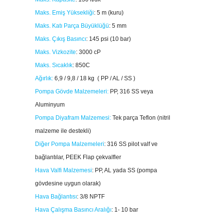
Maks. Emiş Yüksekliği
:
5 m (kuru)
Maks. Katı Parça Büyüklüğü
:
5 mm
Maks. Çıkış Basıncı
:
145 psi (10 bar)
Maks. Vizkozite
:
3000 cP
Maks. Sıcaklık
:
850C
Ağırlık:
6,9 / 9,8 / 18 kg ( PP / AL / SS )
Pompa Gövde Malzemeleri:
PP, 316 SS veya
Aluminyum
Pompa Diyafram Malzemesi:
Tek parça Teflon (nitril
malzeme ile destekli)
Diğer Pompa Malzemeleri
:
316 SS pilot valf ve
bağlantılar, PEEK Flap çekvalfler
Hava Valfi Malzemesi
:
PP, AL yada SS (pompa
gövdesine uygun olarak)
Hava Bağlantısı
: 3/8 NPTF
Hava Çalışma Basıncı Aralığı
:
1- 10 bar