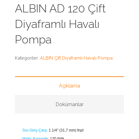
ALBIN AD 120 Çift
Diyaframlı Havalı
Pompa
Kategoriler:
ALBIN Çift Diyaframlı Havalı Pompa
Açıklama
Dokümanlar
Sıvı Giriş-Çıkış:
1 1/4″ (31,7 mm) fnpt
Maks. Kapasite
:
130 lt/dk