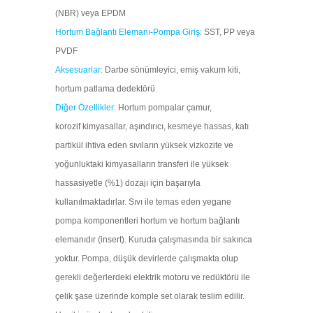
(NBR) veya EPDM
Hortum Bağlantı Elemanı-Pompa Giriş:
SST, PP veya
PVDF
Aksesuarlar:
Darbe sönümleyici, emiş vakum kiti,
hortum patlama dedektörü
Diğer Özellikler:
Hortum pompalar çamur,
korozif kimyasallar, aşındırıcı, kesmeye hassas, katı
partikül ihtiva eden sıvıların yüksek vizkozite ve
yoğunluktaki kimyasalların transferi ile yüksek
hassasiyetle (%1) dozajı için başarıyla
kullanılmaktadırlar. Sıvı ile temas eden yegane
pompa komponentleri hortum ve hortum bağlantı
elemanıdır (insert). Kuruda çalışmasında bir sakınca
yoktur. Pompa, düşük devirlerde çalışmakta olup
gerekli değerlerdeki elektrik motoru ve redüktörü ile
çelik şase üzerinde komple set olarak teslim edilir.