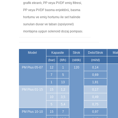
grafik ekranlı, PP veya PVDF emiş filtresi,
PP veya PVDF basma enjektörü, basma
hortumu ve emiş hortumu ile set halinde
sunulan duvar ve taban (opsiyonel)
montajına uygun solenoid dozaj pompası.
Model
Kapasite
Strok
Debi/Strok
Mak
(bar)
(lt/h)
(st/dk)
(ml/st)
PM Plus 05-07
12
1
120
0,14
7
5
0,69
1
13
1,81
PM Plus 01-15
15
1,2
0,17
10
3,5
0,49
5
5,4
0,75
PM Plus 10-10
15
7
0,97