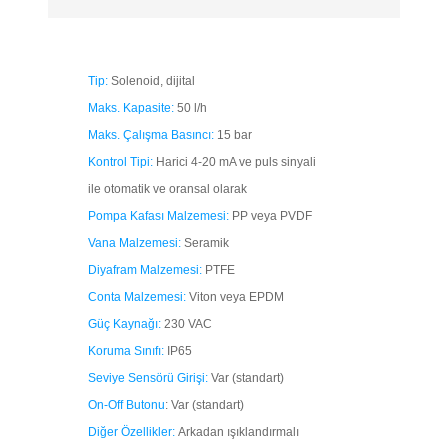
Tip:
Solenoid, dijital
Maks. Kapasite:
50 l/h
Maks. Çalışma Basıncı:
15 bar
Kontrol Tipi:
Harici 4-20 mA ve puls sinyali
ile otomatik ve oransal olarak
Pompa Kafası Malzemesi:
PP veya PVDF
Vana Malzemesi:
Seramik
Diyafram Malzemesi:
PTFE
Conta Malzemesi:
Viton veya EPDM
Güç Kaynağı:
230 VAC
Koruma Sınıfı:
IP65
Seviye Sensörü Girişi:
Var (standart)
On-Off Butonu
: Var (standart)
Diğer Özellikler:
Arkadan ışıklandırmalı