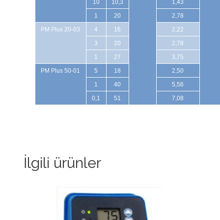
10
10,3
1,43
1
20
2,78
PM Plus 20-03
4
16
2,22
3
20
2,78
1
27
3,75
PM Plus 50-01
5
18
2,50
1
40
5,56
0,1
51
7,08
İlgili ürünler