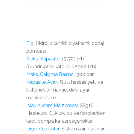
Tip:
Hidrolik tahrikli diyaframlı dozaj
pompası
Maks. Kapasite:
15.570 l/h
(Quadruplex kafa ile 62.280 l/h)
Maks. Çalışma Basıncı
: 300 bar
Kapasite Ayarı:
%0,5 hassasiyetli ve
kilitlenebilir manuel debi ayar
manivelası ile
Islak Aksam Malzemesi:
SS316,
Hastelloy C, Alloy 20 ve florokarbon
kaplı pompa kafası seçenekleri
Diğer Özellikler:
Sistem aşırı basıncını,