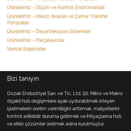
Ürünlerimiz - Ölçüm ve Kontrol Enstrümanları
Ürünlerimiz - Viskoz Akışkan ve Çamur Transfer
Pompaları
Ürünlerimiz – Dezenfeksiyon Sistemleri
Ürünlerimiz – Parçalayıcılar
Ventüri Enjektörler
Bizi tanıyın
Dozak Endüstriyel San. ve Tic. Ltd. Şti. Mikro ve Makro
ölçekli hızlı değişimlere ayak uydurabilmek isteyen
işletmelerin üretim verimliliğini arttırmak, maliyetlerini
kontrol edilebilir duruma getirmek ve ihtiyaçlarına hızlı
ve etkin çözümler üretmek adına kurulmuştur.