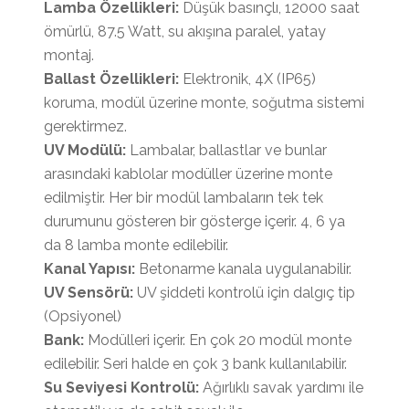
Lamba Özellikleri:
Düşük basınçlı, 12000 saat
ömürlü, 87.5 Watt, su akışına paralel, yatay
montaj.
Ballast Özellikleri:
Elektronik, 4X (IP65)
koruma, modül üzerine monte, soğutma sistemi
gerektirmez.
UV Modülü:
Lambalar, ballastlar ve bunlar
arasındaki kablolar modüller üzerine monte
edilmiştir. Her bir modül lambaların tek tek
durumunu gösteren bir gösterge içerir. 4, 6 ya
da 8 lamba monte edilebilir.
Kanal Yapısı:
Betonarme kanala uygulanabilir.
UV Sensörü:
UV şiddeti kontrolü için dalgıç tip
(Opsiyonel)
Bank:
Modülleri içerir. En çok 20 modül monte
edilebilir. Seri halde en çok 3 bank kullanılabilir.
Su Seviyesi Kontrolü:
Ağırlıklı savak yardımı ile