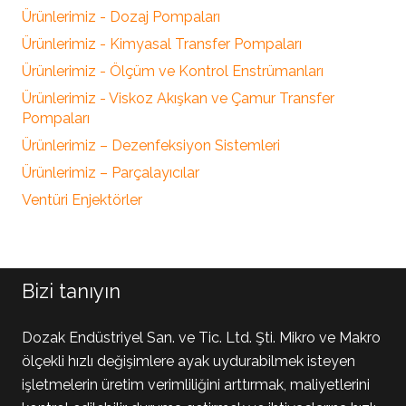
Ürünlerimiz - Dozaj Pompaları
Ürünlerimiz - Kimyasal Transfer Pompaları
Ürünlerimiz - Ölçüm ve Kontrol Enstrümanları
Ürünlerimiz - Viskoz Akışkan ve Çamur Transfer
Pompaları
Ürünlerimiz – Dezenfeksiyon Sistemleri
Ürünlerimiz – Parçalayıcılar
Ventüri Enjektörler
Bizi tanıyın
Dozak Endüstriyel San. ve Tic. Ltd. Şti. Mikro ve Makro
ölçekli hızlı değişimlere ayak uydurabilmek isteyen
işletmelerin üretim verimliliğini arttırmak, maliyetlerini