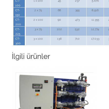
CT-
1 x 100
45
237
5,676
100
CT-
2 x 75
68
355
8,516
150
CT-
2 x 100
90
473
11,355
200
CT-
3 x 75
102
532
12,774
225
CT-
3 x 100
136
710
17,033
300
İlgili ürünler