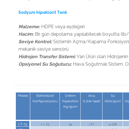
Sodyum hipoklorit Tank
Malzeme:
HDPE veya eşdeğeri
Hacim:
Bir gün depolama yapılabilecek boyutta (lb
Seviye Kontrol:
Sistemin Açma/Kapama Fonksiyon
mekanik seviye sensörü
Hidrojen Transfer Sistemi:
Yan Ürün olan Hidrojenin 
Opsiyonel Su Soğutucu:
Hava Soğutmalı Sistem, Ops
Model
Elektrolizör
Üretim
Akış
Su
Konfigürasyonu
Kapasitesi
(Litre/saat)
(litre/gün)
(k
(kg/gün)
CT-75
1 x 75
34
177
4,258