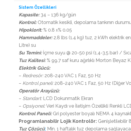
Sistem Özellikleri
Kapasite:
34 – 136 kg/gün
Kontrol:
Otomatik kesikli, depolama tankının durumu
Hipoklorit:
% 0.8 ±% 0.05
Hammaddeler:
2.8 lbs (1.4 kg) tuz, 2 kWh elektrik e
Litre) su
Su Temini:
İçme suyu @ 20-50 psi (1,4-3,5 bar) / Sıca
Tuz Kalitesi:
% 99.7 saf kuru ağırlıklı Morton Beyaz K
Elektrik Gücü:
–
Redresör:
208-240 VAC 1 Faz, 50 Hz
–
Kontrol paneli:
208-240 VAC 1 Faz, 50 Hz (Diğer Vol
Operatör Arayüzü:
–
Standart:
LCD Dokunmatik Ekran
–
Opsiyonel:
Veri Kaydı ve İletişim Özellikli Renkli 
Kontrol Paneli:
Gri polyester boyalı NEMA 4 kaynakl
Programlanabilir Lojik Kontrolör:
Genişletilebilir 
Tuz Çözücü
:
Min. 1 haftalık tuz depolama sağlayac