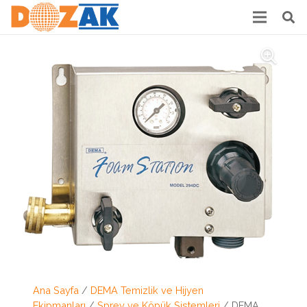
Ana Sayfa
/
DEMA Temizlik ve Hijyen
Ekipmanları
/
Sprey ve Köpük Sistemleri
/ DEMA