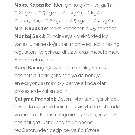
Maks. Kapasite:
Klor için 30 gr/h – 75 gr/h –
0,2 kg/h – 0,5 kg/h – 0,9 kg/h – 2 kg/h
Amonyak için 0,2 kg/h – 0,5 kg/h – 0,9 kg/h
Min. Kapasite:
Maks. kapasitenin %5ine kadar
Montaj Sekli:
Silindir veya kolektördeki klor
vanası üzerine doğrudan monte edilebilir.Basınç
regülatörü ile çekvalf difüzör arası mesafe max.
8 metre olmalıdır.
Karşı Basınç:
Çekvalf difüzör çıkışında su
basıncının (tank içerisinde ya da boruya
enjeksiyonda) max. 0,7 bar ve altında olan
proseslerde kullanılabilir.
Çalışma Prensibi:
Sistem, klor tankı içerisindeki
basınçla çalışmaktadır (dolayısıyla bu sistemde
vakum söz konusu değildir). Tankın içerisindeki
basınçlı gaz, kendi basıncı ile basınç
regülatöründen geçip çekvalf difüzöre