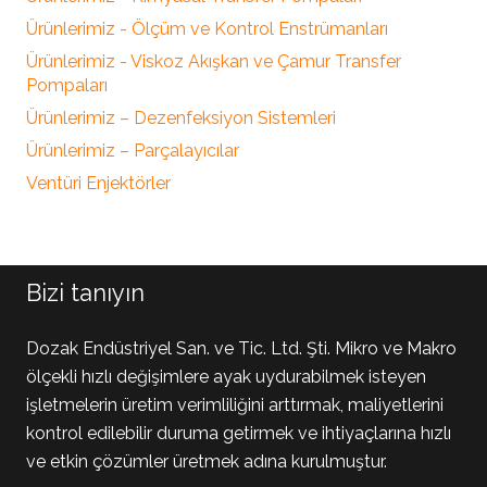
Ürünlerimiz - Ölçüm ve Kontrol Enstrümanları
Ürünlerimiz - Viskoz Akışkan ve Çamur Transfer
Pompaları
Ürünlerimiz – Dezenfeksiyon Sistemleri
Ürünlerimiz – Parçalayıcılar
Ventüri Enjektörler
Bizi tanıyın
Dozak Endüstriyel San. ve Tic. Ltd. Şti. Mikro ve Makro
ölçekli hızlı değişimlere ayak uydurabilmek isteyen
işletmelerin üretim verimliliğini arttırmak, maliyetlerini
kontrol edilebilir duruma getirmek ve ihtiyaçlarına hızlı
ve etkin çözümler üretmek adına kurulmuştur.