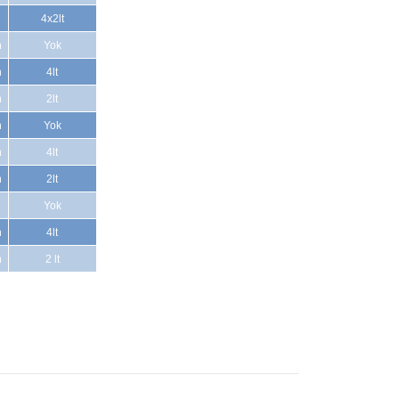
4x2lt
n
Yok
n
4lt
n
2lt
n
Yok
n
4lt
n
2lt
Yok
n
4lt
n
2 lt