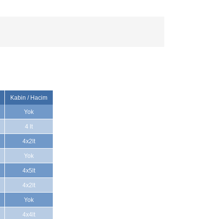
Kabin / Hacim
Yok
4 lt
4x2lt
Yok
4x5lt
4x2lt
Yok
4x4lt