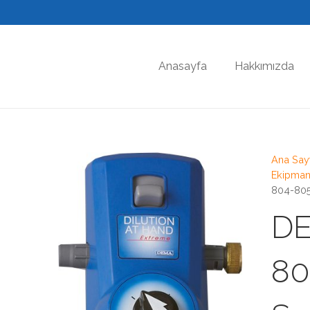
Anasayfa
Hakkımızda
Ana Say
Ekipmanl
804-805
DE
80