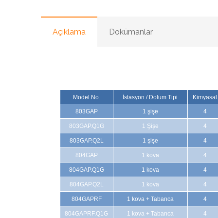
Açıklama
Dokümanlar
Model No.
İstasyon / Dolum Tipi
Kimyasal
803GAP
1 şişe
4
803GAP.Q1G
1 Şişe
4
803GAP.Q2L
1 şişe
4
804GAP
1 kova
4
804GAP.Q1G
1 kova
4
804GAP.Q2L
1 kova
4
804GAPRF
1 kova + Tabanca
4
804GAPRF.Q1G
1 kova + Tabanca
4