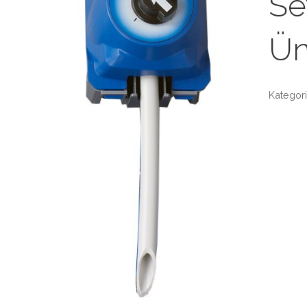
Se
Ün
Kategori