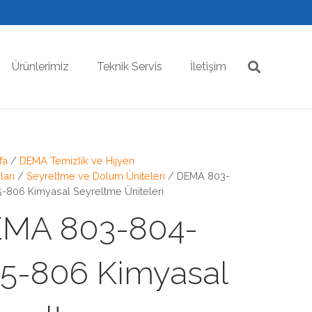
Ürünlerimiz
Teknik Servis
İletişim
fa
/
DEMA Temizlik ve Hijyen
arı
/
Seyreltme ve Dolum Üniteleri
/ DEMA 803-
-806 Kimyasal Seyreltme Üniteleri
MA 803-804-
5-806 Kimyasal