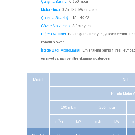
Çalışma Basıncı:
0-650 mbar
Motor Gücü:
0,75-18,5 kW (trifaze)
Çalışma Sıcaklığı
: -15…40 Cº
Gövde Malzemesi:
Alüminyum
Diğer Özellikler:
Bakım gerektirmeyen, yüksek verimli fana
kanallı blower
İsteğe Bağlı Aksesuarlar:
Emiş takımı (emiş filtresi, 45º b
emniyet vanası ve filtre tıkanma göstergesi
Model
Debi
Kurulu Motor 
100 mbar
200 mbar
3
3
m
/h
kW
m
/h
kW