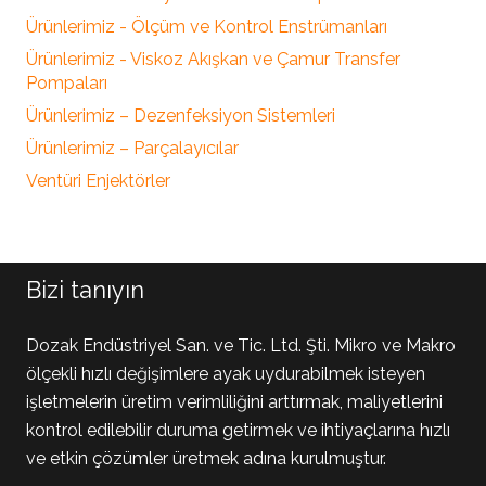
Ürünlerimiz - Ölçüm ve Kontrol Enstrümanları
Ürünlerimiz - Viskoz Akışkan ve Çamur Transfer
Pompaları
Ürünlerimiz – Dezenfeksiyon Sistemleri
Ürünlerimiz – Parçalayıcılar
Ventüri Enjektörler
Bizi tanıyın
Dozak Endüstriyel San. ve Tic. Ltd. Şti. Mikro ve Makro
ölçekli hızlı değişimlere ayak uydurabilmek isteyen
işletmelerin üretim verimliliğini arttırmak, maliyetlerini
kontrol edilebilir duruma getirmek ve ihtiyaçlarına hızlı
ve etkin çözümler üretmek adına kurulmuştur.